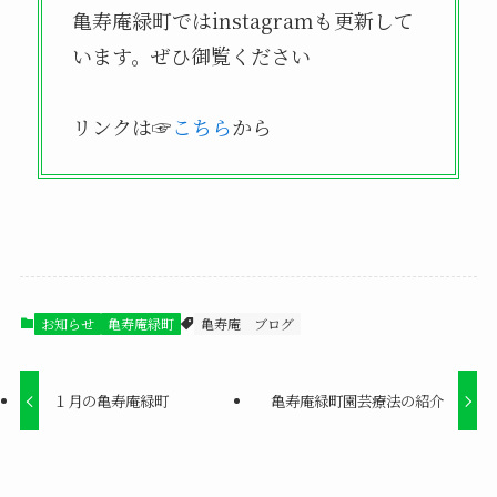
亀寿庵緑町ではinstagramも更新して
います。ぜひ御覧ください
リンクは☞
こちら
から
お知らせ
亀寿庵緑町
亀寿庵 ブログ
１月の亀寿庵緑町
亀寿庵緑町園芸療法の紹介