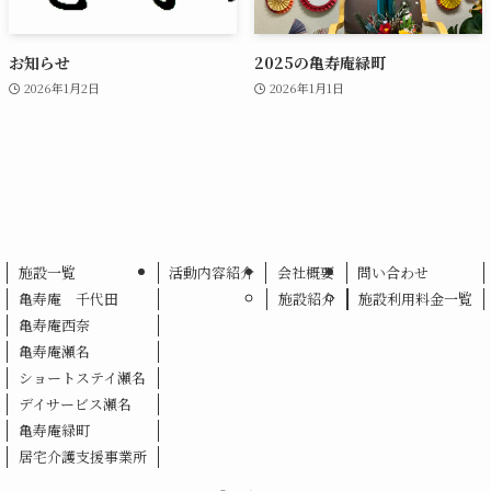
お知らせ
2025の亀寿庵緑町
2026年1月2日
2026年1月1日
施設一覧
活動内容紹介
会社概要
問い合わせ
亀寿庵 千代田
施設紹介
施設利用料金一覧
亀寿庵西奈
亀寿庵瀬名
ショートステイ瀬名
デイサービス瀬名
亀寿庵緑町
居宅介護支援事業所