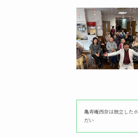
亀寿庵西奈は独立した
だい